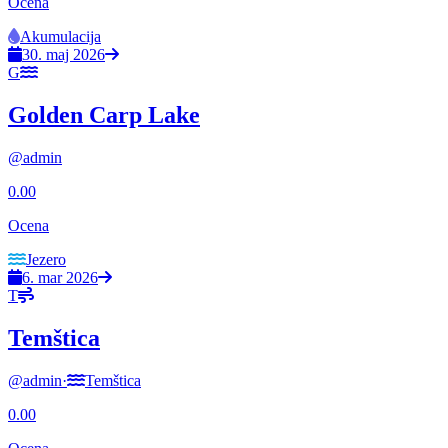
Ocena
Akumulacija
30. maj 2026
G
Golden Carp Lake
@
admin
0.00
Ocena
Jezero
6. mar 2026
T
Temštica
@
admin
·
Temštica
0.00