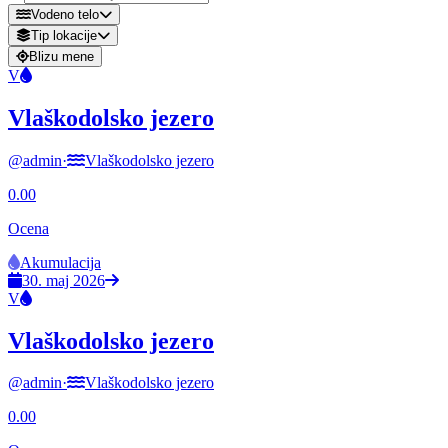
Vodeno telo
Tip lokacije
Blizu mene
V
Vlaškodolsko jezero
@
admin
·
Vlaškodolsko jezero
0.00
Ocena
Akumulacija
30. maj 2026
V
Vlaškodolsko jezero
@
admin
·
Vlaškodolsko jezero
0.00