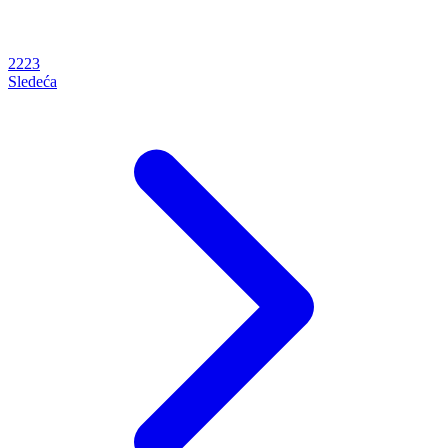
22
23
Sledeća