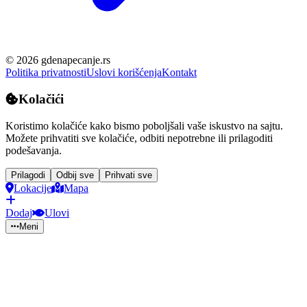
©
2026
gdenapecanje.rs
Politika privatnosti
Uslovi korišćenja
Kontakt
Kolačići
Koristimo kolačiće kako bismo poboljšali vaše iskustvo na sajtu.
Možete prihvatiti sve kolačiće, odbiti nepotrebne ili prilagoditi
podešavanja.
Prilagodi
Odbij sve
Prihvati sve
Lokacije
Mapa
Dodaj
Ulovi
Meni