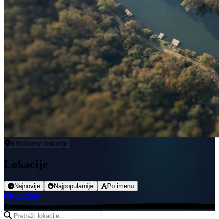
Ribolovne lokacije
Lokacije
Najnovije
Najpopularnije
Po imenu
Na mapi