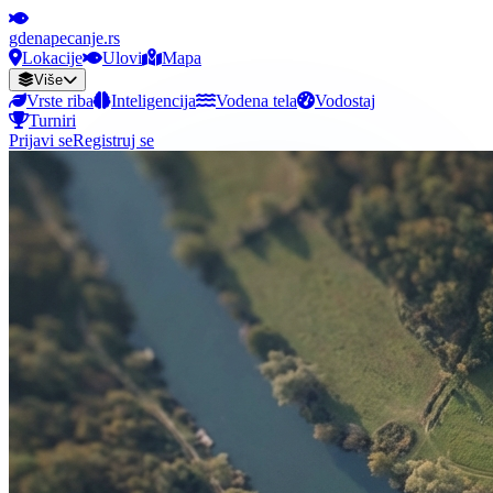
gdenapecanje.rs
Lokacije
Ulovi
Mapa
Više
Vrste riba
Inteligencija
Vodena tela
Vodostaj
Turniri
Prijavi se
Registruj se