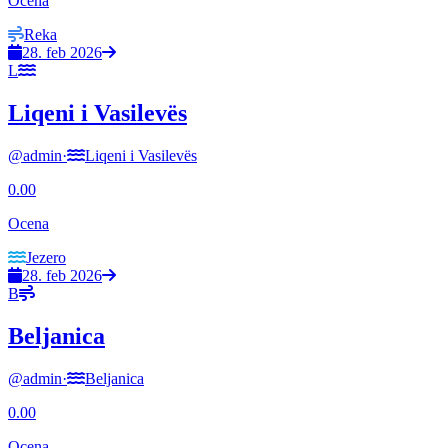
Ocena
Reka
28. feb 2026
L
Liqeni i Vasilevës
@
admin
·
Liqeni i Vasilevës
0.00
Ocena
Jezero
28. feb 2026
B
Beljanica
@
admin
·
Beljanica
0.00
Ocena